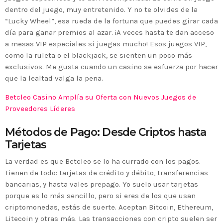
dentro del juego, muy entretenido. Y no te olvides de la
“Lucky Wheel”, esa rueda de la fortuna que puedes girar cada
día para ganar premios al azar. ¡A veces hasta te dan acceso
a mesas VIP especiales si juegas mucho! Esos juegos VIP,
como la ruleta o el blackjack, se sienten un poco más
exclusivos. Me gusta cuando un casino se esfuerza por hacer
que la lealtad valga la pena.
Betcleo Casino Amplía su Oferta con Nuevos Juegos de
Proveedores Líderes
Métodos de Pago: Desde Criptos hasta
Tarjetas
La verdad es que Betcleo se lo ha currado con los pagos.
Tienen de todo: tarjetas de crédito y débito, transferencias
bancarias, y hasta vales prepago. Yo suelo usar tarjetas
porque es lo más sencillo, pero si eres de los que usan
criptomonedas, estás de suerte. Aceptan Bitcoin, Ethereum,
Litecoin y otras más. Las transacciones con cripto suelen ser