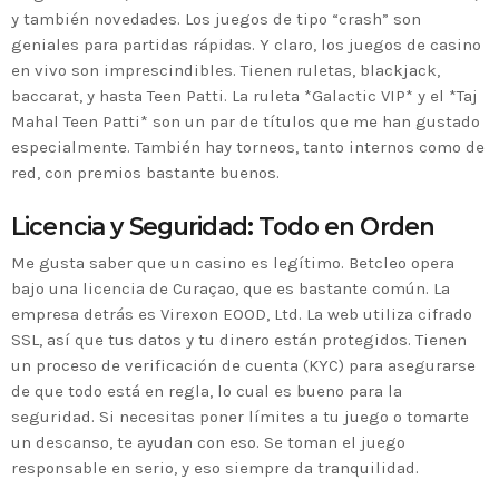
y también novedades. Los juegos de tipo “crash” son
geniales para partidas rápidas. Y claro, los juegos de casino
en vivo son imprescindibles. Tienen ruletas, blackjack,
baccarat, y hasta Teen Patti. La ruleta *Galactic VIP* y el *Taj
Mahal Teen Patti* son un par de títulos que me han gustado
especialmente. También hay torneos, tanto internos como de
red, con premios bastante buenos.
Licencia y Seguridad: Todo en Orden
Me gusta saber que un casino es legítimo. Betcleo opera
bajo una licencia de Curaçao, que es bastante común. La
empresa detrás es Virexon EOOD, Ltd. La web utiliza cifrado
SSL, así que tus datos y tu dinero están protegidos. Tienen
un proceso de verificación de cuenta (KYC) para asegurarse
de que todo está en regla, lo cual es bueno para la
seguridad. Si necesitas poner límites a tu juego o tomarte
un descanso, te ayudan con eso. Se toman el juego
responsable en serio, y eso siempre da tranquilidad.