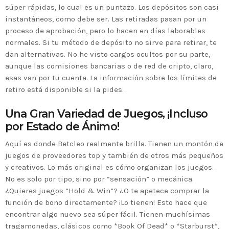
súper rápidas, lo cual es un puntazo. Los depósitos son casi
instantáneos, como debe ser. Las retiradas pasan por un
proceso de aprobación, pero lo hacen en días laborables
normales. Si tu método de depósito no sirve para retirar, te
dan alternativas. No he visto cargos ocultos por su parte,
aunque las comisiones bancarias o de red de cripto, claro,
esas van por tu cuenta. La información sobre los límites de
retiro está disponible si la pides.
Una Gran Variedad de Juegos, ¡Incluso
por Estado de Ánimo!
Aquí es donde Betcleo realmente brilla. Tienen un montón de
juegos de proveedores top y también de otros más pequeños
y creativos. Lo más original es cómo organizan los juegos.
No es solo por tipo, sino por “sensación” o mecánica.
¿Quieres juegos “Hold & Win”? ¿O te apetece comprar la
función de bono directamente? ¡Lo tienen! Esto hace que
encontrar algo nuevo sea súper fácil. Tienen muchísimas
tragamonedas, clásicos como *Book Of Dead* o *Starburst*,